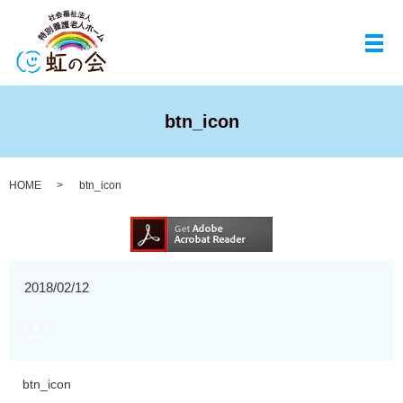
メ
btn_icon
HOME
btn_icon
2018/02/12
btn_icon