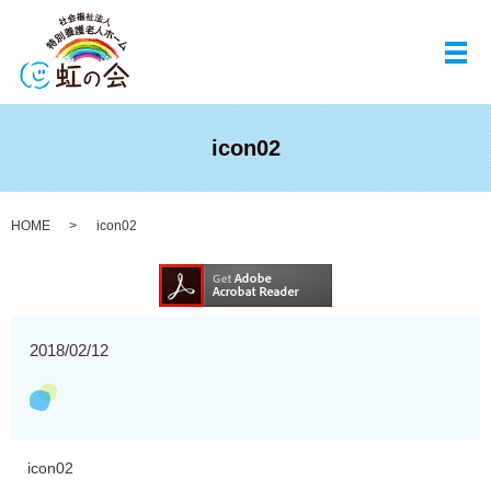
メ
icon02
HOME
icon02
2018/02/12
icon02