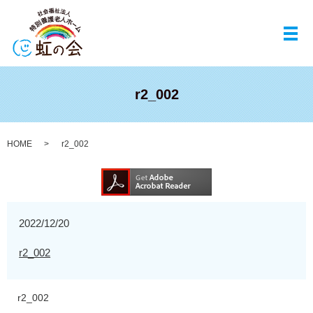
メ
r2_002
HOME
r2_002
2022/12/20
r2_002
r2_002