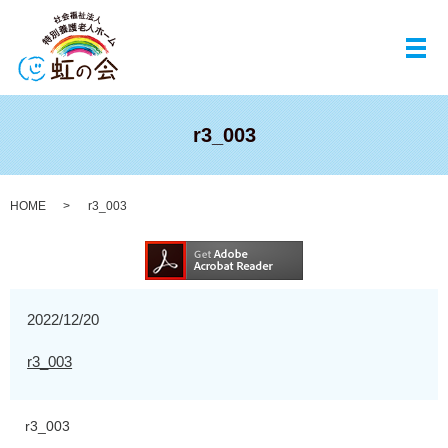
メ
r3_003
HOME
r3_003
2022/12/20
r3_003
r3_003