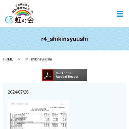
メ
r4_shikinsyuushi
HOME
r4_shikinsyuushi
2024/07/26