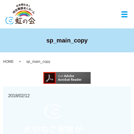
メ
sp_main_copy
HOME
sp_main_copy
2018/02/12